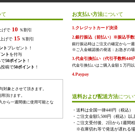
いて
お支払い方法
について
1.クレジットカード決済
10
上げで
％割引
15
2.銀行振込（前払い）※振込手
上げで
％割引
銀行振込時はご注文の確定から一週
イント
プレゼント！
※ご入金確認後の発送：お急ぎの場
イント
を付与
3.代金引換払い（代引手数料440
みで
50ポイント
！
代金引換払いはご購入金額１万円以
品投稿で
50ポイント
！
4.Paypay
付与対象とさせて頂きます。
利用頂けます。
送料および配送方法
につい
入から一週間後に使用可能とな
・送料は全国一律440円（税込）
・ご注文金額5,500円（税込）
・ご注文受付後、2日から1週間
※在庫切れ等で発送が遅れる場