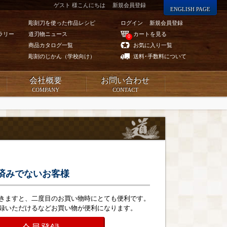
ゲスト 様こんにちは
新規会員登録
ENGLISH PAGE
彫刻刀を使った作品レシピ
ログイン
新規会員登録
ラリー
道刃物ニュース
カートを見る
0
商品カタログ一覧
お気に入り一覧
彫刻のじかん（学校向け）
送料･手数料について
会社概要
お問い合わせ
COMPANY
CONTACT
済みでないお客様
きますと、二度目のお買い物時にとても便利です。
録いただけるなどお買い物が便利になります。