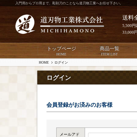
入門用からプロ用まで、彫刻刀のことなら道刃物工業へお任せ下さい。
送料
5,50
33,0
トップページ
商品一覧
HOME
ITEM LIST
HOME
ログイン
ログイン
会員登録がお済みのお客様
メールアド