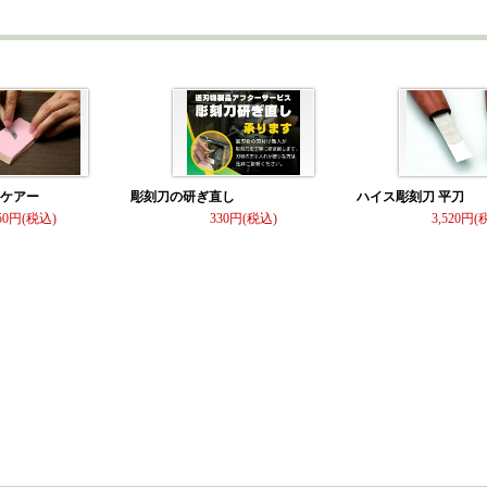
）ケアー
彫刻刀の研ぎ直し
ハイス彫刻刀 平刀
50
330
3,520