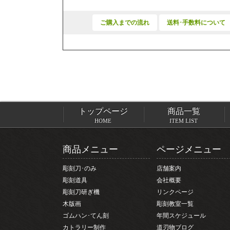
ご購入までの流れ
送料･手数料について
トップページ
商品一覧
HOME
ITEM LIST
商品メニュー
ページメニュー
彫刻刀･のみ
店舗案内
彫刻道具
会社概要
彫刻刀研ぎ機
リンクページ
木版画
彫刻教室一覧
ゴムハン･てん刻
年間スケジュール
カトラリー制作
道刃物ブログ