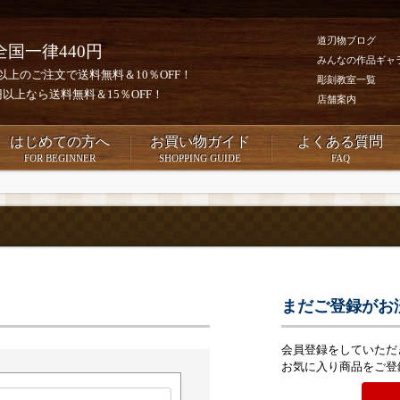
道刃物ブログ
全国一律440円
みんなの作品ギャ
0円以上のご注文で送料無料＆10％OFF！
彫刻教室一覧
00円以上なら送料無料＆15％OFF！
店舗案内
はじめての方へ
お買い物ガイド
よくある質問
FOR BEGINNER
SHOPPING GUIDE
FAQ
まだご登録がお
会員登録をしていただ
お気に入り商品をご登