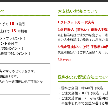
いて
お支払い方法
について
1.クレジットカード決済
10
上げで
％割引
15
2.銀行振込（前払い）※振込手
上げで
％割引
銀行振込時はご注文の確定から一週
イント
プレゼント！
※ご入金確認後の発送：お急ぎの場
イント
を付与
3.代金引換払い（代引手数料440
みで
50ポイント
！
代金引換払いはご購入金額１万円以
品投稿で
50ポイント
！
4.Paypay
付与対象とさせて頂きます。
利用頂けます。
送料および配送方法
につい
入から一週間後に使用可能とな
・送料は全国一律440円（税込）
・ご注文金額5,500円（税込）
・ご注文受付後、2日から1週間
※在庫切れ等で発送が遅れる場