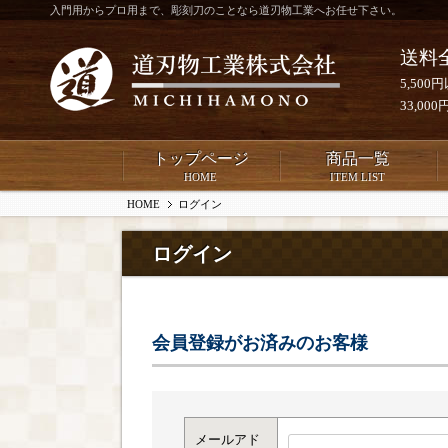
入門用からプロ用まで、彫刻刀のことなら道刃物工業へお任せ下さい。
送料
5,50
33,0
トップページ
商品一覧
HOME
ITEM LIST
HOME
ログイン
ログイン
会員登録がお済みのお客様
メールアド