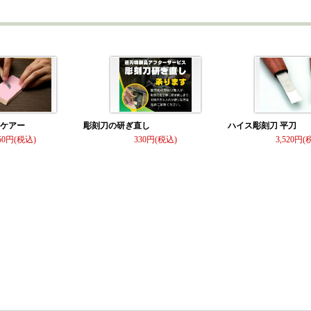
）ケアー
彫刻刀の研ぎ直し
ハイス彫刻刀 平刀
50
330
3,520