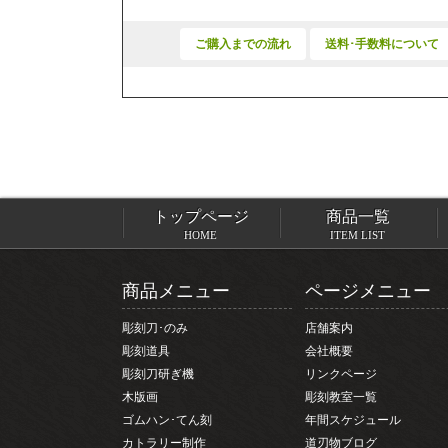
ご購入までの流れ
送料･手数料について
トップページ
商品一覧
HOME
ITEM LIST
商品メニュー
ページメニュー
彫刻刀･のみ
店舗案内
彫刻道具
会社概要
彫刻刀研ぎ機
リンクページ
木版画
彫刻教室一覧
ゴムハン･てん刻
年間スケジュール
カトラリー制作
道刃物ブログ