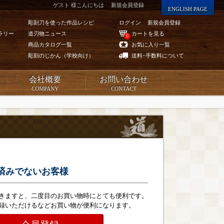
ゲスト 様こんにちは
新規会員登録
ENGLISH PAGE
彫刻刀を使った作品レシピ
ログイン
新規会員登録
ラリー
道刃物ニュース
カートを見る
0
商品カタログ一覧
お気に入り一覧
彫刻のじかん（学校向け）
送料･手数料について
会社概要
お問い合わせ
COMPANY
CONTACT
済みでないお客様
きますと、二度目のお買い物時にとても便利です。
録いただけるなどお買い物が便利になります。