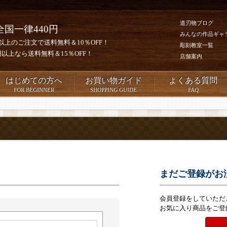
道刃物ブログ
全国一律440円
みんなの作品ギャ
0円以上のご注文で送料無料＆10％OFF！
彫刻教室一覧
00円以上なら送料無料＆15％OFF！
店舗案内
はじめての方へ
お買い物ガイド
よくある質問
FOR BEGINNER
SHOPPING GUIDE
FAQ
まだご登録がお
会員登録をしていただ
お気に入り商品をご登