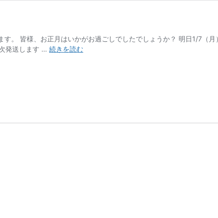
ざいます。 皆様、お正月はいかがお過ごしでしたでしょうか？ 明日1/7
謹
次発送します …
続きを読む
賀
新
年！！
今
年
の
年
賀
状