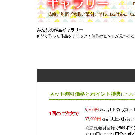
みんなの作品ギャラリー
仲間が作った作品をチェック！制作のヒントが見つかる
ネット割引価格
と
ポイント特典
につ
5,500円
以上のお買い
税込
1回のご注文で
33,000円
以上のお買い
税込
☆新規会員登録で
500ポ
☆100円につき
1円分
の
ポ