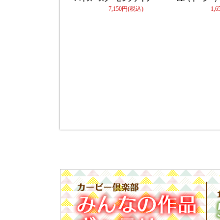
7,150
1,6