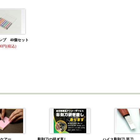
ンプ 40個セット
80
）ケアー
彫刻刀の研ぎ直し
ハイス彫刻刀 平刀