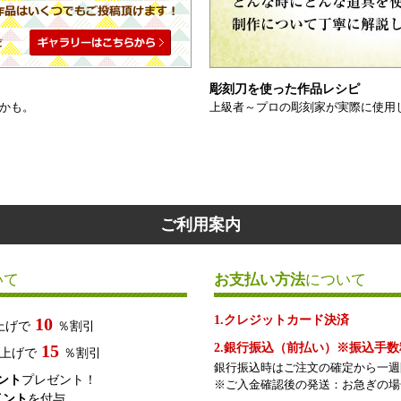
彫刻刀を使った作品レシピ
かも。
上級者～プロの彫刻家が実際に使用
ご利用案内
いて
お支払い方法
について
1.クレジットカード決済
10
上げで
％割引
15
2.銀行振込（前払い）※振込手
上げで
％割引
銀行振込時はご注文の確定から一週
イント
プレゼント！
※ご入金確認後の発送：お急ぎの場
イント
を付与