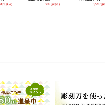
50
330
3,520