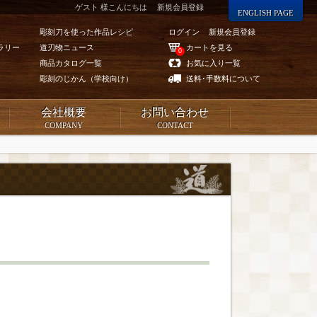
ゲスト 様こんにちは
新規会員登録
ENGLISH PAGE
彫刻刀を使った作品レシピ
ログイン
新規会員登録
ラリー
道刃物ニュース
カートを見る
0
商品カタログ一覧
お気に入り一覧
彫刻のじかん（学校向け）
送料･手数料について
会社概要
お問い合わせ
COMPANY
CONTACT