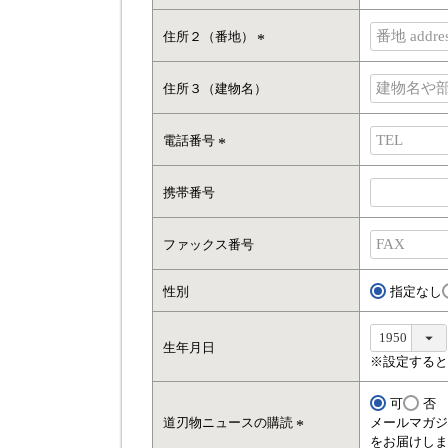
(
)
必
住所２（番地）
須
(
)
必
住所３（建物名）
須
)
電話番号
(
必
携帯番号
須
)
ファックス番号
性別
指定なし
生年月日
※設定すると
可
否
道刃物ニュースの購読
メールマガジ
をお届けしま
(