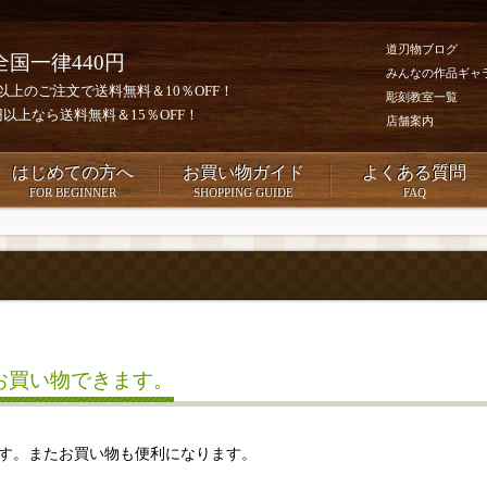
道刃物ブログ
全国一律440円
みんなの作品ギャ
0円以上のご注文で送料無料＆10％OFF！
彫刻教室一覧
00円以上なら送料無料＆15％OFF！
店舗案内
はじめての方へ
お買い物ガイド
よくある質問
FOR BEGINNER
SHOPPING GUIDE
FAQ
お買い物できます。
す。またお買い物も便利になります。