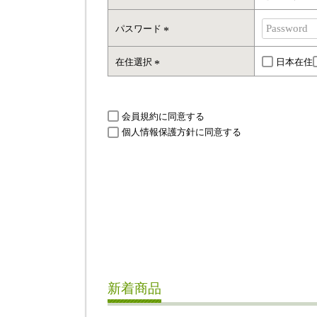
必
須
パスワード
)
(
必
在住選択
日本在住
須
(
)
必
須
会員規約
に同意する
)
個人情報保護方針
に同意する
新着商品