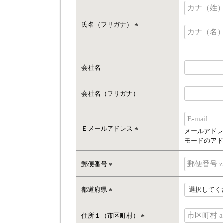
)
氏名（フリガナ）
(
必
須
)
会社名
会社名（フリガナ）
Ｅメールアドレス
メールアドレ
(
モードのアド
必
須
郵便番号
)
(
必
都道府県
須
(
)
必
住所１（市区町村）
須