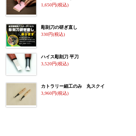
1,650
彫刻刀の研ぎ直し
330
ハイス彫刻刀 平刀
3,520
カトラリー細工のみ 丸スクイ
3,960