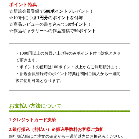
ポイント特典
☆新規会員登録で
500ポイント
プレゼント！
☆100円につき
1円分
の
ポイント
を付与
☆商品レビューの書き込みで
50ポイント
！
☆作品ギャラリーへの作品投稿で
50ポイント
！
・1000円以上のお買い上げ時のみポイント付与対象とさせ
て頂きます。
・ポイントの使用は100ポイント以上からご利用頂けます。
・新規会員登録時のポイント特典は初回ご購入から一週間
後に使用可能となります。
お支払い方法
について
1.クレジットカード決済
2.銀行振込（前払い）※振込手数料お客様ご負担
銀行振込時はご注文の確定から一週間以内にお振込みください。