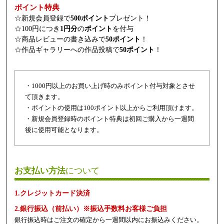
ポイント特典
☆新規会員登録で
500ポイント
プレゼント！
☆100円につき
1円分
の
ポイント
を付与
☆商品レビューの書き込みで
50ポイント
！
☆作品ギャラリーへの作品投稿で
50ポイント
！
・1000円以上のお買い上げ時のみポイント付与対象とさせ
て頂きます。
・ポイントの使用は100ポイント以上からご利用頂けます。
・新規会員登録時のポイント特典は初回ご購入から一週間
後に使用可能となります。
お支払い方法
について
1.クレジットカード決済
2.銀行振込（前払い）※振込手数料お客様ご負担
銀行振込時はご注文の確定から一週間以内にお振込みください。