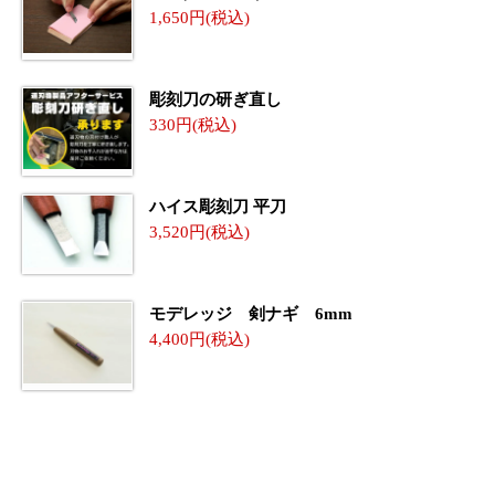
1,650
彫刻刀の研ぎ直し
330
ハイス彫刻刀 平刀
3,520
モデレッジ 剣ナギ 6mm
4,400