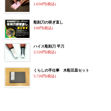
1,650
彫刻刀の研ぎ直し
330
ハイス彫刻刀 平刀
3,520
くらしの手仕事 木彫豆皿セット
5,720