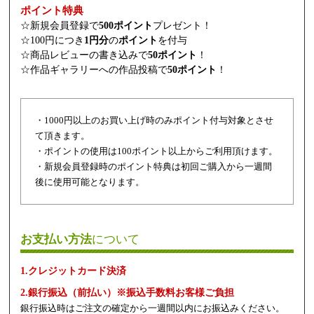
ポイント特典
☆新規会員登録で
500ポイント
プレゼント！
☆100円につき
1円分
の
ポイント
を付与
☆商品レビューの書き込みで
50ポイント
！
☆作品ギャラリーへの作品投稿で
50ポイント
！
・1000円以上のお買い上げ時のみポイント付与対象とさせ
て頂きます。
・ポイントの使用は100ポイント以上からご利用頂けます。
・新規会員登録時のポイント特典は初回ご購入から一週間
後に使用可能となります。
お支払い方法
について
1.クレジットカード決済
2.銀行振込（前払い）※振込手数料お客様ご負担
銀行振込時はご注文の確定から一週間以内にお振込みください。