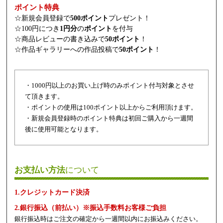
ポイント特典
☆新規会員登録で
500ポイント
プレゼント！
☆100円につき
1円分
の
ポイント
を付与
☆商品レビューの書き込みで
50ポイント
！
☆作品ギャラリーへの作品投稿で
50ポイント
！
・1000円以上のお買い上げ時のみポイント付与対象とさせ
て頂きます。
・ポイントの使用は100ポイント以上からご利用頂けます。
・新規会員登録時のポイント特典は初回ご購入から一週間
後に使用可能となります。
お支払い方法
について
1.クレジットカード決済
2.銀行振込（前払い）※振込手数料お客様ご負担
銀行振込時はご注文の確定から一週間以内にお振込みください。