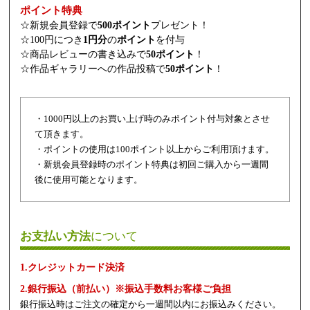
ポイント特典
☆新規会員登録で
500ポイント
プレゼント！
☆100円につき
1円分
の
ポイント
を付与
☆商品レビューの書き込みで
50ポイント
！
☆作品ギャラリーへの作品投稿で
50ポイント
！
・1000円以上のお買い上げ時のみポイント付与対象とさせ
て頂きます。
・ポイントの使用は100ポイント以上からご利用頂けます。
・新規会員登録時のポイント特典は初回ご購入から一週間
後に使用可能となります。
お支払い方法
について
1.クレジットカード決済
2.銀行振込（前払い）※振込手数料お客様ご負担
銀行振込時はご注文の確定から一週間以内にお振込みください。