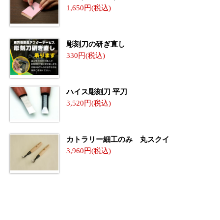
1,650
彫刻刀の研ぎ直し
330
ハイス彫刻刀 平刀
3,520
カトラリー細工のみ 丸スクイ
3,960