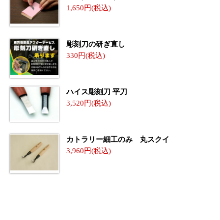
1,650
彫刻刀の研ぎ直し
330
ハイス彫刻刀 平刀
3,520
カトラリー細工のみ 丸スクイ
3,960