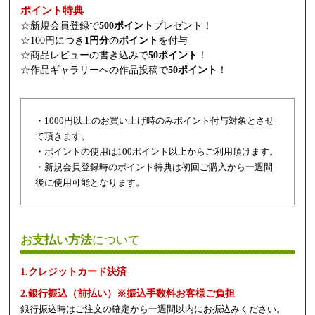
ポイント特典
☆新規会員登録で
500ポイント
プレゼント！
☆100円につき
1円分
の
ポイント
を付与
☆商品レビューの書き込みで
50ポイント
！
☆作品ギャラリーへの作品投稿で
50ポイント
！
・1000円以上のお買い上げ時のみポイント付与対象とさせ
て頂きます。
・ポイントの使用は100ポイント以上からご利用頂けます。
・新規会員登録時のポイント特典は初回ご購入から一週間
後に使用可能となります。
お支払い方法
について
1.クレジットカード決済
2.銀行振込（前払い）※振込手数料お客様ご負担
銀行振込時はご注文の確定から一週間以内にお振込みください。