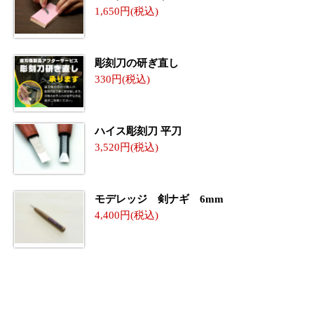
1,650
彫刻刀の研ぎ直し
330
ハイス彫刻刀 平刀
3,520
モデレッジ 剣ナギ 6mm
4,400