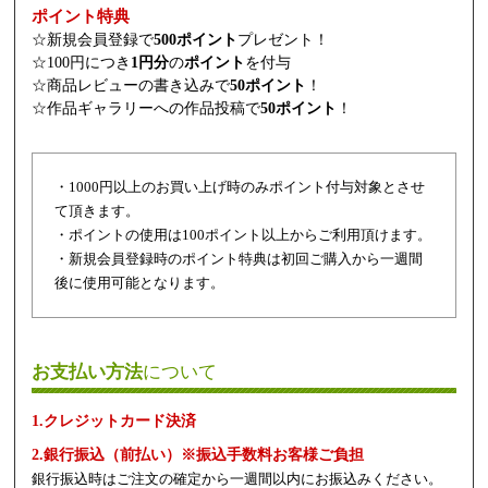
ポイント特典
☆新規会員登録で
500ポイント
プレゼント！
☆100円につき
1円分
の
ポイント
を付与
☆商品レビューの書き込みで
50ポイント
！
☆作品ギャラリーへの作品投稿で
50ポイント
！
・1000円以上のお買い上げ時のみポイント付与対象とさせ
て頂きます。
・ポイントの使用は100ポイント以上からご利用頂けます。
・新規会員登録時のポイント特典は初回ご購入から一週間
後に使用可能となります。
お支払い方法
について
1.クレジットカード決済
2.銀行振込（前払い）※振込手数料お客様ご負担
銀行振込時はご注文の確定から一週間以内にお振込みください。