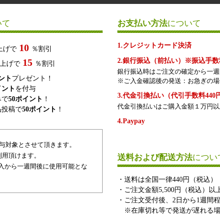
いて
お支払い方法
について
1.クレジットカード決済
10
上げで
％割引
15
2.銀行振込（前払い）※振込手
上げで
％割引
銀行振込時はご注文の確定から一週
イント
プレゼント！
※ご入金確認後の発送：お急ぎの場
イント
を付与
3.代金引換払い（代引手数料440
みで
50ポイント
！
代金引換払いはご購入金額１万円以
品投稿で
50ポイント
！
4.Paypay
付与対象とさせて頂きます。
利用頂けます。
送料および配送方法
につい
入から一週間後に使用可能とな
・送料は全国一律440円（税込）
・ご注文金額5,500円（税込）
・ご注文受付後、2日から1週間
※在庫切れ等で発送が遅れる場