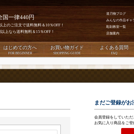
道刃物ブログ
全国一律440円
みんなの作品ギャ
0円以上のご注文で送料無料＆10％OFF！
彫刻教室一覧
00円以上なら送料無料＆15％OFF！
店舗案内
はじめての方へ
お買い物ガイド
よくある質問
FOR BEGINNER
SHOPPING GUIDE
FAQ
まだご登録がお
会員登録をしていただ
お気に入り商品をご登