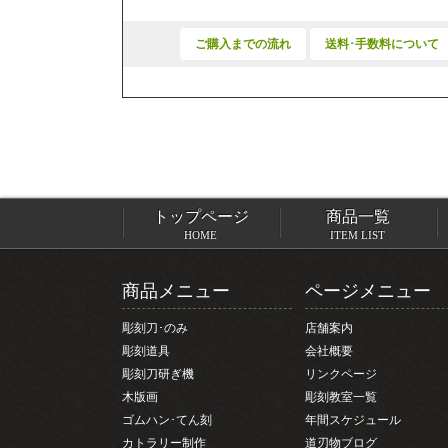
ご購入までの流れ
送料･手数料について
トップページ
商品一覧
HOME
ITEM LIST
商品メニュー
ページメニュー
彫刻刀･のみ
店舗案内
彫刻道具
会社概要
彫刻刀研ぎ機
リンクページ
木版画
彫刻教室一覧
ゴムハン･てん刻
年間スケジュール
カトラリー制作
道刃物ブログ