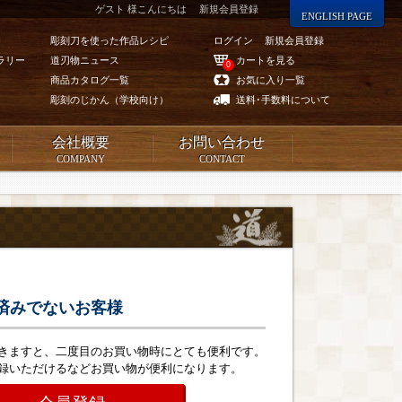
ゲスト 様こんにちは
新規会員登録
ENGLISH PAGE
彫刻刀を使った作品レシピ
ログイン
新規会員登録
ラリー
道刃物ニュース
カートを見る
0
商品カタログ一覧
お気に入り一覧
彫刻のじかん（学校向け）
送料･手数料について
会社概要
お問い合わせ
COMPANY
CONTACT
済みでないお客様
きますと、二度目のお買い物時にとても便利です。
録いただけるなどお買い物が便利になります。