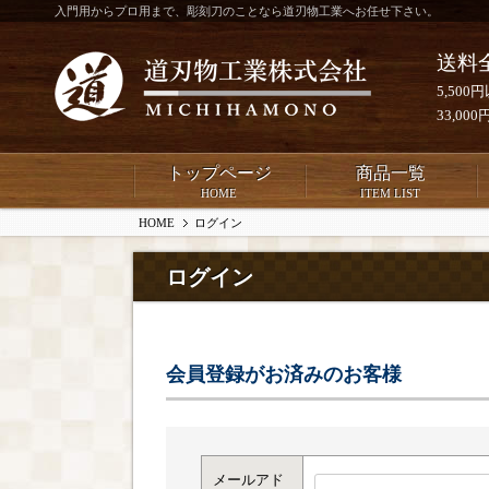
入門用からプロ用まで、彫刻刀のことなら道刃物工業へお任せ下さい。
送料
5,50
33,0
トップページ
商品一覧
HOME
ITEM LIST
HOME
ログイン
ログイン
会員登録がお済みのお客様
メールアド