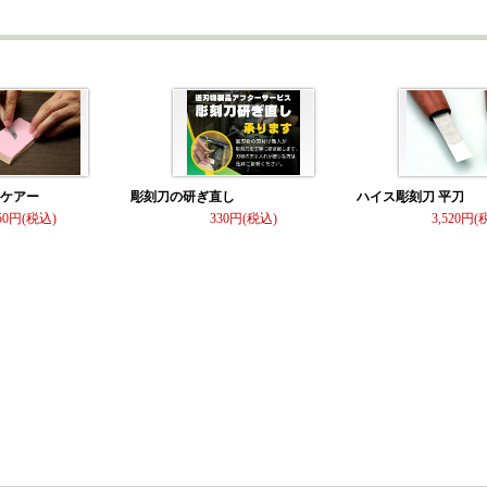
）ケアー
彫刻刀の研ぎ直し
ハイス彫刻刀 平刀
50
330
3,520