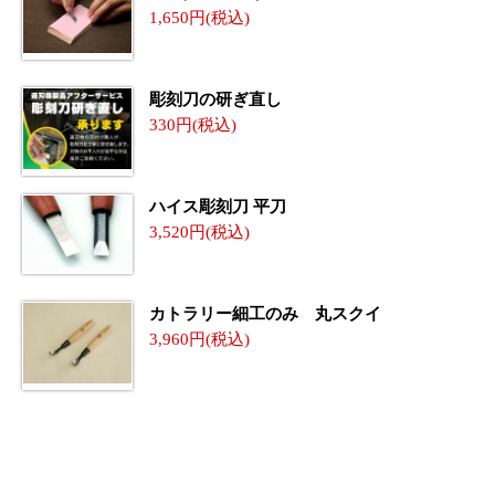
1,650
彫刻刀の研ぎ直し
330
ハイス彫刻刀 平刀
3,520
カトラリー細工のみ 丸スクイ
3,960