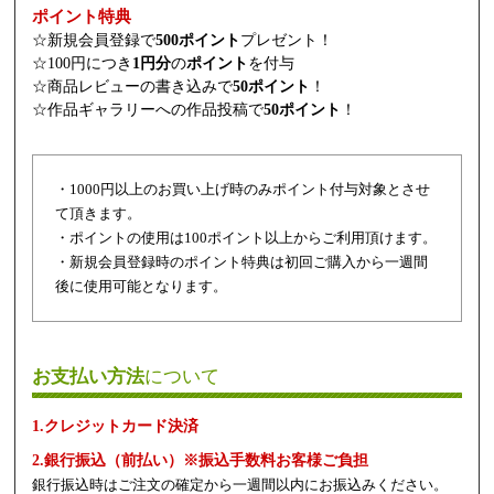
ポイント特典
☆新規会員登録で
500ポイント
プレゼント！
☆100円につき
1円分
の
ポイント
を付与
☆商品レビューの書き込みで
50ポイント
！
☆作品ギャラリーへの作品投稿で
50ポイント
！
・1000円以上のお買い上げ時のみポイント付与対象とさせ
て頂きます。
・ポイントの使用は100ポイント以上からご利用頂けます。
・新規会員登録時のポイント特典は初回ご購入から一週間
後に使用可能となります。
お支払い方法
について
1.クレジットカード決済
2.銀行振込（前払い）※振込手数料お客様ご負担
銀行振込時はご注文の確定から一週間以内にお振込みください。