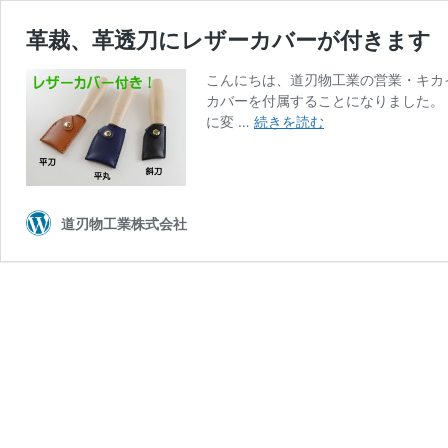
革裁、革透刀にレザーカバーが付きます
こんにちは、道刃物工業の営業・キカ
カバーを付属することになりました。
革
に変 …
続きを読む
裁、
革
透
刀
道刃物工業株式会社
に
レ
ザ
ー
カ
バ
ー
が
付
き
ま