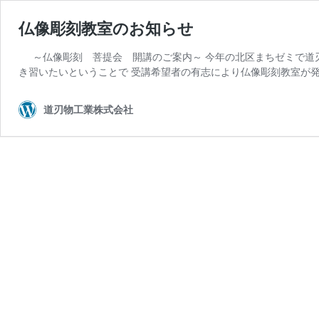
仏像彫刻教室のお知らせ
～仏像彫刻 菩提会 開講のご案内～ 今年の北区まちゼミで道
き習いたいということで 受講希望者の有志により仏像彫刻教室が発
道刃物工業株式会社