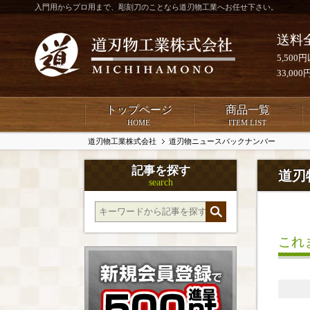
入門用からプロ用まで、彫刻刀のことなら道刃物工業へお任せ下さい。
送料
5,50
33,0
トップページ
商品一覧
HOME
ITEM LIST
道刃物工業株式会社
道刃物ニュースバックナンバー
記事を探す
道刃
search
これ