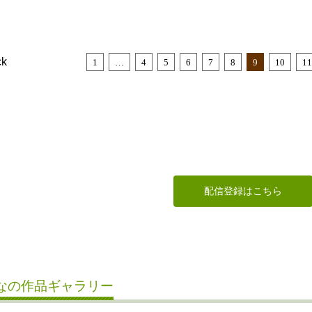
ck
1
…
4
5
6
7
8
9
10
11
配信登録はこちら
なの作品ギャラリー