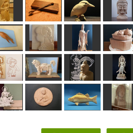
弥勒菩薩
魔の匙
カワセミ
マンダレー風仏
耕ちゃん
あんこく
MINI
ちゅうさん
トウくん
少女
明星観音菩薩
なべ猫
矢野っち
イタルデザイン
エヌ
N（エヌ）
シフィカ
獅子
金剛力士 阿形 胸像
毘沙門天
ぴあ
なんぺい
工房藤棚
まあちゃん
供養菩薩像北
25号
観音菩薩坐像
ヒラスズキ
釈迦如来仏頭