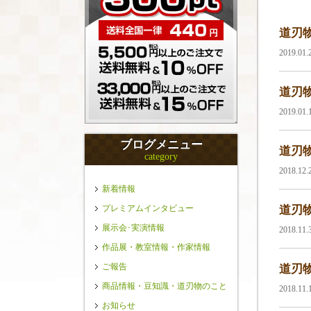
道刃物
2019.01
道刃物
2019.01
ブログメニュー
道刃物
category
2018.12
新着情報
プレミアムインタビュー
道刃物
展示会･実演情報
2018.11
作品展・教室情報・作家情報
ご報告
道刃物
商品情報・豆知識・道刃物のこと
2018.11
お知らせ