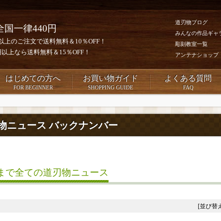
道刃物ブログ
全国一律440円
みんなの作品ギャ
0円以上のご注文で送料無料＆10％OFF！
彫刻教室一覧
00円以上なら送料無料＆15％OFF！
アンテナショップ
はじめての方へ
お買い物ガイド
よくある質問
FOR BEGINNER
SHOPPING GUIDE
FAQ
物ニュース バックナンバー
まで全ての道刃物ニュース
[並び替