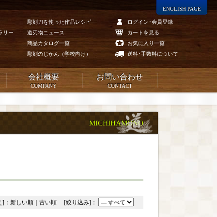
ENGLISH PAGE
彫刻刀を使った作品レシピ
ログイン･会員登録
ラリー
道刃物ニュース
カートを見る
商品カタログ一覧
お気に入り一覧
彫刻のじかん（学校向け）
送料･手数料について
会社概要
お問い合わせ
COMPANY
CONTACT
MICHIHAMONO
え]：
新しい順
｜
古い順
[絞り込み]：