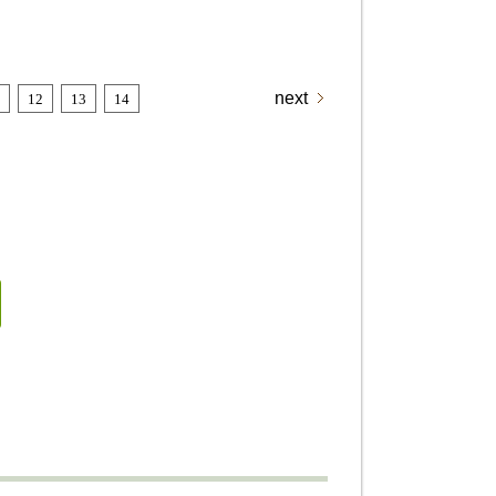
next
12
13
14